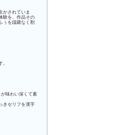
生かされていま
体験を、作品その
ふぅを躊躇なく割
す。
スが味わい深くて素
っきセリフを漢字
。