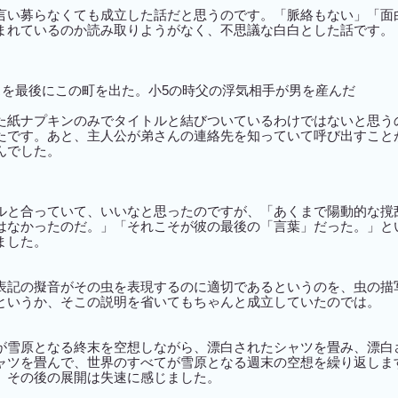
言い募らなくても成立した話だと思うのです。「脈絡もない」「面
まれているのか読み取りようがなく、不思議な白白とした話です。
スを最後にこの町を出た。小5の時父の浮気相手が男を産んだ
た紙ナプキンのみでタイトルと結びついているわけではないと思う
たです。あと、主人公が弟さんの連絡先を知っていて呼び出すこと
んでした。
ルと合っていて、いいなと思ったのですが、「あくまで陽動的な撹
はなかったのだ。」「それこそが彼の最後の「言葉」だった。」と
ました。
表記の擬音がその虫を表現するのに適切であるというのを、虫の描
というか、そこの説明を省いてもちゃんと成立していたのでは。
が雪原となる終末を空想しながら、漂白されたシャツを畳み、漂白
ャツを畳んで、世界のすべてが雪原となる週末の空想を繰り返しま
、その後の展開は失速に感じました。