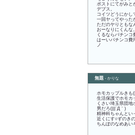
ポストにてがみと
デブス。
コイツどうにかして
一回ヤってやった
ただのヤりともな
おーなりにくんな
くるならパチンコ
はーいパチンコ費用
ノ
無題
- かりな
ホモカップルきも(||
生活保護でホモカ
くさい埼玉県団地ホモ
男だろ(|||´Д｀)
精神科ちゃんといって
近くにす○ずのきの精
ちんぽのなめあいキ