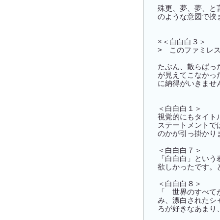
殊更、夢、夢、と
のような意図で挟
×＜白白白３＞
> このファミレ
たぶん、散らばっ
が見えてこなかっ
に納得がいきませ
＜白白白１＞
視覚的にもタイト
ステートメントで
のかが引っ掛かり
＜白白白７＞
「白白白」という
欲しかったです。
＜白白白８＞
「 世界のすべて
み、漂白されたシ
ろが好きなあまり