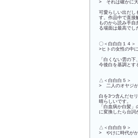
> それは確かに
可愛らしい出だし
す。作品中で直接
ものから読み手自
る場面は最高でし
〇＜白白白１４＞
>ヒトの女性の中
「白くない雲の下
今後白を基調とす
△＜白白白５＞
> 二人のオヤジ
白を3つ含んだセ
晴らしいです。
「白血病か白髪」
に変換したら台詞
△＜白白白９＞
> やけに時代が