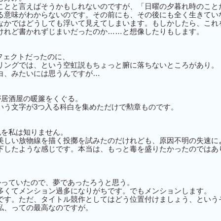
ことと言えばそうかもしれないのですが、「日曜の夕暮れ時のこと
る意味がわからないのです。その前にも、その後にも全く生きてい
なかではどうしても浮いて見えてしまいます。もしかしたら、これ
けれど書かれずじまいだったのか……と想像したりもします。
ーフェクトだったのに、
リングでは、という空虹説もちょっと腑に落ちないところがあり。
白、みたいには思うんですが…
が居酒屋の暖簾をくぐる。
いう文字が3つ入る科白を集めただけで勲章ものです。
色を私は知りません。
美しい放物線を描く投擲を試みたのだけれども、原因不明の失速に
下したような感じです。本当は、もっと毒を盛りたかったのではあ
かっていたので、夢であったろうと思う。
多くてメンション過多になりがちです。でもメンションします。
です。ただ、タイトル競作としてはどう位置付けましょう、という
私、っての最高なのですが。