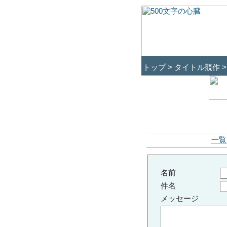
トップ > タイトル競作 
一覧
名前
件名
メッセージ