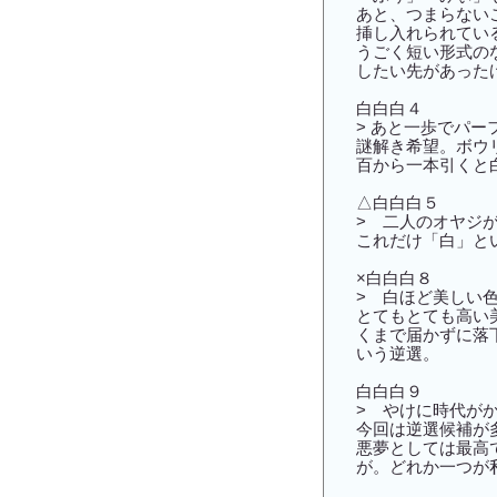
あと、つまらない
挿し入れられてい
うごく短い形式の
したい先があった
白白白４
> あと一歩でパ
謎解き希望。ボウ
百から一本引くと
△白白白５
> 二人のオヤジ
これだけ「白」と
×白白白８
> 白ほど美しい
とてもとても高い
くまで届かずに落
いう逆選。
白白白９
> やけに時代が
今回は逆選候補が
悪夢としては最高
が。どれか一つが