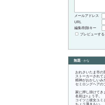
メールアドレス
URL
編集/削除キー
プレビューす
無題
- かな
おれさいたま市の
ストーカーされてま
精神がおかしいみ
セミロングヘアの
家に押し掛けてき
名前は○ょう子。
コイツニ彼女ユミ
ちょう薄きもい。