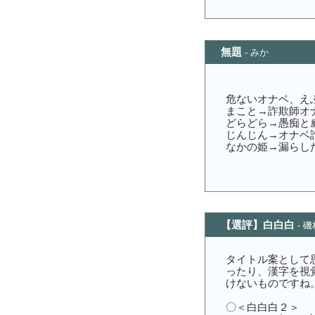
無題
- みか
危ないオナベ、え
まこと→詐欺師オ
どらどら→愚痴と
じんじん→オナベ
なかの姫→漏らし
【選評】白白白
- 
タイトル案として
ったり、漢字を視
けないものですね
〇＜白白白２＞