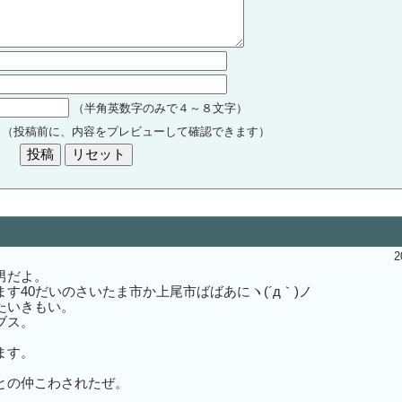
（半角英数字のみで４～８文字）
る
（投稿前に、内容をプレビューして確認できます）
2
男だよ。
す40だいのさいたま市か上尾市ばばあにヽ(´д｀)ノ
たいきもい。
ブス。
ます。
との仲こわされたぜ。