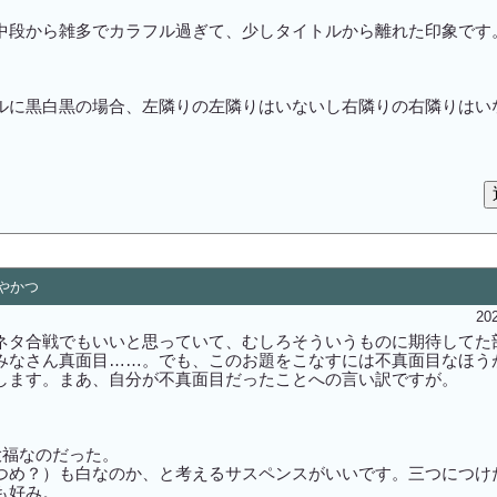
中段から雑多でカラフル過ぎて、少しタイトルから離れた印象です
ルに黒白黒の場合、左隣りの左隣りはいないし右隣りの右隣りはい
はやかつ
202
ネタ合戦でもいいと思っていて、むしろそういうものに期待してた
みなさん真面目……。でも、このお題をこなすには不真面目なほう
します。まあ、自分が不真面目だったことへの言い訳ですが。
大福なのだった。
つめ？）も白なのか、と考えるサスペンスがいいです。三つにつけ
も好み。