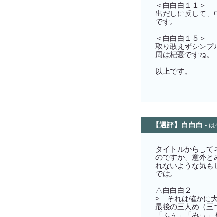
＜白白白１１＞
出だしに反して、
です。
＜白白白１５＞
取り敢えずシンプ
周は杞憂ですね。
以上です。
【選評】白白白
- 
タイトルからして
のですが、意外と
れないような気も
では。
△白白白２
> それは確かに
最後の三人め（三
「ふぅ」「みぃ」