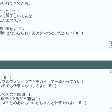
かいれてきてきも。
ヽ(´д｀)ノ
から調子こいてんな
んだよブスが。
。
費用出せよブス
出せないならおまえアタマわるいだからヽ(´д｀)
2
|´Д｀)
ップルでメンヘラでキチガイッてー終わってない？
でも仕事くらいしろよ(|||´Д｀)
んの？(|||´Д｀)
神科あるだろ(|||´Д｀)
ズのなめあいもいいがちゃんと仕事やれよ(|||´Д｀)