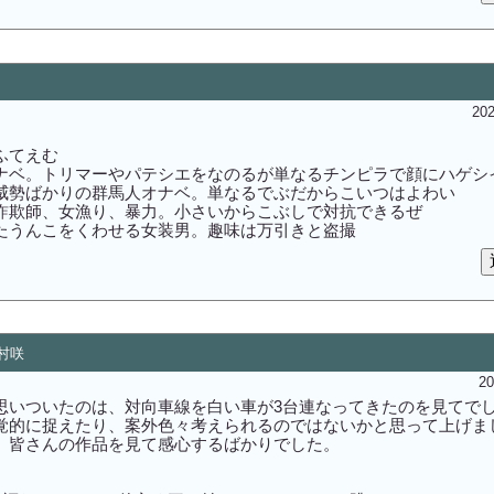
202
ふてえむ
ナベ。トリマーやパテシエをなのるが単なるチンピラで顔にハゲシ
威勢ばかりの群馬人オナベ。単なるでぶだからこいつはよわい
詐欺師、女漁り、暴力。小さいからこぶしで対抗できるぜ
たうんこをくわせる女装男。趣味は万引きと盗撮
磯村咲
20
思いついたのは、対向車線を白い車が3台連なってきたのを見てで
覚的に捉えたり、案外色々考えられるのではないかと思って上げま
。皆さんの作品を見て感心するばかりでした。