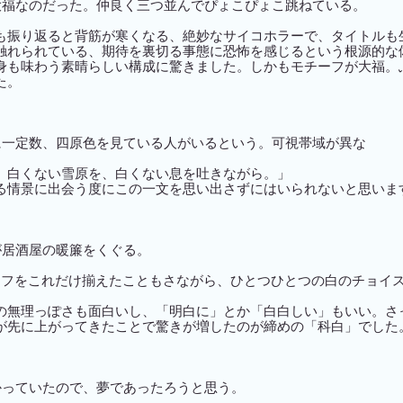
大福なのだった。仲良く三つ並んでぴょこぴょこ跳ねている。
も振り返ると背筋が寒くなる、絶妙なサイコホラーで、タイトルも
触れられている、期待を裏切る事態に恐怖を感じるという根源的な
身も味わう素晴らしい構成に驚きました。しかもモチーフが大福。
た。
に一定数、四原色を見ている人がいるという。可視帯域が異な
、白くない雪原を、白くない息を吐きながら。」
る情景に出会う度にこの一文を思い出さずにはいられないと思いま
が居酒屋の暖簾をくぐる。
リフをこれだけ揃えたこともさながら、ひとつひとつの白のチョイ
の無理っぽさも面白いし、「明白に」とか「白白しい」もいい。さ
が先に上がってきたことで驚きが増したのが締めの「科白」でした
かっていたので、夢であったろうと思う。